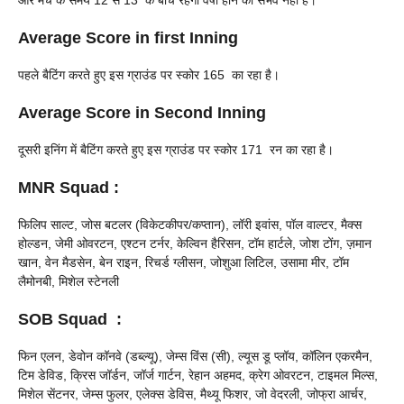
और मैच के समय 12 से 13 के बीच रहेगा वर्षा होने की संभव नहीं है।
Average Score in first Inning
पहले बैटिंग करते हुए इस ग्राउंड पर स्कोर 165 का रहा है।
Average Score in Second Inning
दूसरी इनिंग में बैटिंग करते हुए इस ग्राउंड पर स्कोर 171 रन का रहा है।
MNR
Squad
:
फिलिप साल्ट, जोस बटलर (विकेटकीपर/कप्तान), लॉरी इवांस, पॉल वाल्टर, मैक्स
होल्डन, जेमी ओवरटन, एश्टन टर्नर, केल्विन हैरिसन, टॉम हार्टले, जोश टोंग, ज़मान
खान, वेन मैडसेन, बेन राइन, रिचर्ड ग्लीसन, जोशुआ लिटिल, उसामा मीर, टॉम
लैमोनबी, मिशेल स्टेनली
SOB
Squad
:
फिन एलन, डेवोन कॉनवे (डब्ल्यू), जेम्स विंस (सी), ल्यूस डू प्लॉय, कॉलिन एकरमैन,
टिम डेविड, क्रिस जॉर्डन, जॉर्ज गार्टन, रेहान अहमद, क्रेग ओवरटन, टाइमल मिल्स,
मिशेल सेंटनर, जेम्स फुलर, एलेक्स डेविस, मैथ्यू फिशर, जो वेदरली, जोफ्रा आर्चर,