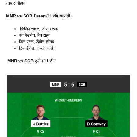
जाफर चौहान
MNR vs SOB Dream11 टॉप खलाड़ी :
फिलिप साल्ट, जोस बटलर
वेन मैडसेन, बेन राइन
फिन एलन, डेवोन कॉनवे
टिम डेविड, क्रिस जॉर्डन
MNR vs SOB
ड्रीम 11 टीम