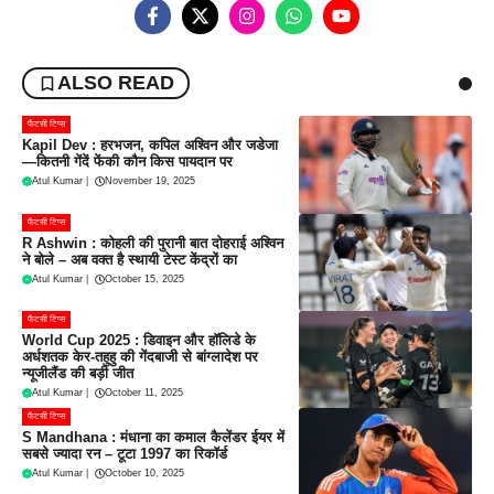
ALSO READ
फैंटसी टिप्स
Kapil Dev : हरभजन, कपिल अश्विन और जडेजा
—कितनी गेंदें फेंकी कौन किस पायदान पर
Atul Kumar
|
November 19, 2025
फैंटसी टिप्स
R Ashwin : कोहली की पुरानी बात दोहराई अश्विन
ने बोले – अब वक्त है स्थायी टेस्ट केंद्रों का
Atul Kumar
|
October 15, 2025
फैंटसी टिप्स
World Cup 2025 : डिवाइन और हॉलिडे के
अर्धशतक केर-तहुहु की गेंदबाजी से बांग्लादेश पर
न्यूजीलैंड की बड़ी जीत
Atul Kumar
|
October 11, 2025
फैंटसी टिप्स
S Mandhana : मंधाना का कमाल कैलेंडर ईयर में
सबसे ज्यादा रन – टूटा 1997 का रिकॉर्ड
Atul Kumar
|
October 10, 2025