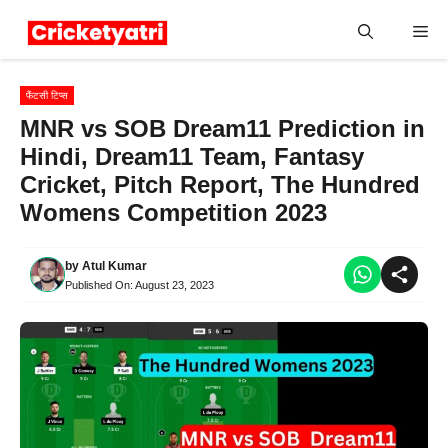
Skip
Me
to
content
फैंटसी टिप्स
MNR vs SOB Dream11 Prediction in
Hindi, Dream11 Team, Fantasy
Cricket, Pitch Report, The Hundred
Womens Competition 2023
by
Atul Kumar
Published On:
August 23, 2023