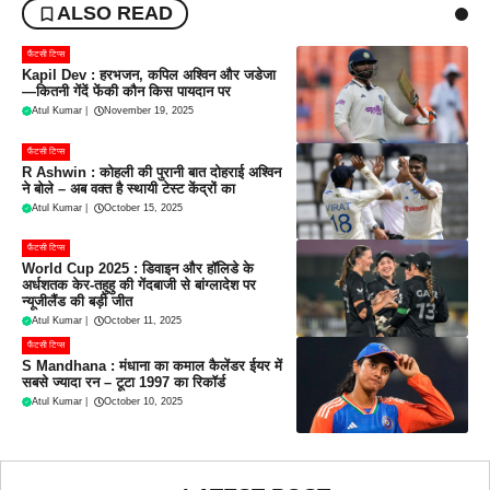
ALSO READ
फैंटसी टिप्स
Kapil Dev : हरभजन, कपिल अश्विन और जडेजा
—कितनी गेंदें फेंकी कौन किस पायदान पर
Atul Kumar
|
November 19, 2025
फैंटसी टिप्स
R Ashwin : कोहली की पुरानी बात दोहराई अश्विन
ने बोले – अब वक्त है स्थायी टेस्ट केंद्रों का
Atul Kumar
|
October 15, 2025
फैंटसी टिप्स
World Cup 2025 : डिवाइन और हॉलिडे के
अर्धशतक केर-तहुहु की गेंदबाजी से बांग्लादेश पर
न्यूजीलैंड की बड़ी जीत
Atul Kumar
|
October 11, 2025
फैंटसी टिप्स
S Mandhana : मंधाना का कमाल कैलेंडर ईयर में
सबसे ज्यादा रन – टूटा 1997 का रिकॉर्ड
Atul Kumar
|
October 10, 2025