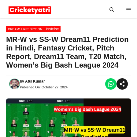
Skip
Me
to
content
DREAM11 PREDICTION
फैंटसी टिप्स
MR-W vs SS-W Dream11 Prediction
in Hindi, Fantasy Cricket, Pitch
Report, Dream11 Team, T20 Match,
Women’s Big Bash League 2024
by
Atul Kumar
Published On:
October 27, 2024