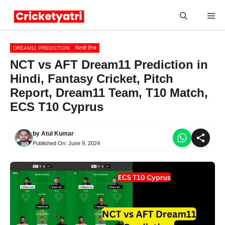
Skip
Me
to
content
DREAM11 PREDICTION
फैंटसी टिप्स
NCT vs AFT Dream11 Prediction in
Hindi, Fantasy Cricket, Pitch
Report, Dream11 Team, T10 Match,
ECS T10 Cyprus
by
Atul Kumar
Published On:
June 9, 2024