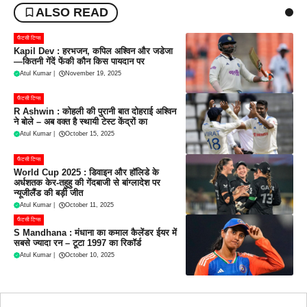
ALSO READ
फैंटसी टिप्स
Kapil Dev : हरभजन, कपिल अश्विन और जडेजा
—कितनी गेंदें फेंकी कौन किस पायदान पर
Atul Kumar
|
November 19, 2025
फैंटसी टिप्स
R Ashwin : कोहली की पुरानी बात दोहराई अश्विन
ने बोले – अब वक्त है स्थायी टेस्ट केंद्रों का
Atul Kumar
|
October 15, 2025
फैंटसी टिप्स
World Cup 2025 : डिवाइन और हॉलिडे के
अर्धशतक केर-तहुहु की गेंदबाजी से बांग्लादेश पर
न्यूजीलैंड की बड़ी जीत
Atul Kumar
|
October 11, 2025
फैंटसी टिप्स
S Mandhana : मंधाना का कमाल कैलेंडर ईयर में
सबसे ज्यादा रन – टूटा 1997 का रिकॉर्ड
Atul Kumar
|
October 10, 2025