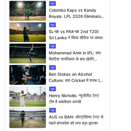
न्यूज
Colombo Kaps vs Kandy
Royals: LPL 2026 Eliminator
में कौन मारेगा बाज़ी?
न्यूज
SL-W vs PAK-W 2nd T20I:
Sri Lanka ने किया सीरीज पर कब्जा
न्यूज
Mohammad Amir in IPL: क्या
ब्रिटिश नागरिकता के बाद खेलेंगे
आईपीएल?
न्यूज
Ben Stokes on Alcohol
Culture: क्या Cricket में शराब एक
बड़ी समस्या है?
न्यूज
Henry Nicholls: न्यूजीलैंड टेस्ट
टीम में धमाकेदार वापसी
न्यूज
AUS vs BAN: ऑस्ट्रेलिया टेस्ट से
पहले बांग्लादेश को लगा बड़ा झटका