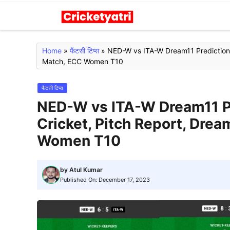
Skip
to
content
Home
»
फैंटसी टिप्स
»
NED-W vs ITA-W Dream11 Prediction 
Match, ECC Women T10
फैंटसी टिप्स
NED-W vs ITA-W Dream11 Pre
Cricket, Pitch Report, Dre
Women T10
by
Atul Kumar
Published On:
December 17, 2023