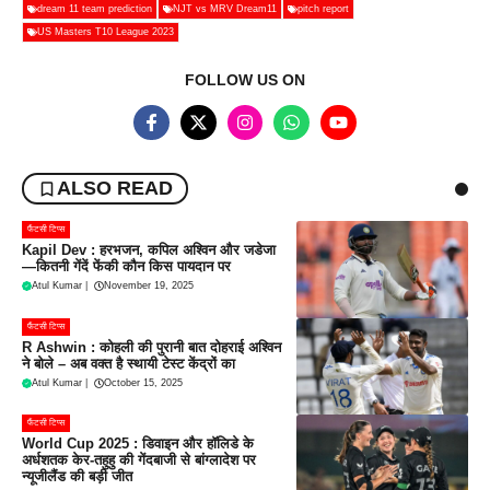
dream 11 team prediction
NJT vs MRV Dream11
pitch report
US Masters T10 League 2023
FOLLOW US ON
ALSO READ
फैंटसी टिप्स
Kapil Dev : हरभजन, कपिल अश्विन और जडेजा
—कितनी गेंदें फेंकी कौन किस पायदान पर
Atul Kumar
|
November 19, 2025
फैंटसी टिप्स
R Ashwin : कोहली की पुरानी बात दोहराई अश्विन
ने बोले – अब वक्त है स्थायी टेस्ट केंद्रों का
Atul Kumar
|
October 15, 2025
फैंटसी टिप्स
World Cup 2025 : डिवाइन और हॉलिडे के
अर्धशतक केर-तहुहु की गेंदबाजी से बांग्लादेश पर
न्यूजीलैंड की बड़ी जीत