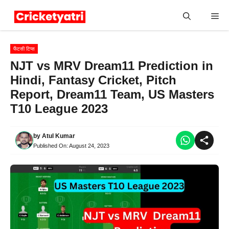
Skip
Me
to
content
फैंटसी टिप्स
NJT vs MRV Dream11 Prediction in
Hindi, Fantasy Cricket, Pitch
Report, Dream11 Team, US Masters
T10 League 2023
by
Atul Kumar
Published On:
August 24, 2023