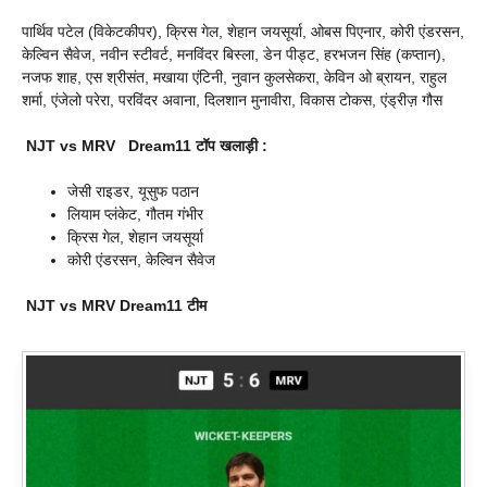
पार्थिव पटेल (विकेटकीपर), क्रिस गेल, शेहान जयसूर्या, ओबस पिएनार, कोरी एंडरसन,
केल्विन सैवेज, नवीन स्टीवर्ट, मनविंदर बिस्ला, डेन पीड्ट, हरभजन सिंह (कप्तान),
नजफ शाह, एस श्रीसंत, मखाया एंटिनी, नुवान कुलसेकरा, केविन ओ ब्रायन, राहुल
शर्मा, एंजेलो परेरा, परविंदर अवाना, दिलशान मुनावीरा, विकास टोकस, एंड्रीज़ गौस
NJT vs MRV
Dream
11
टॉप खलाड़ी :
जेसी राइडर, यूसुफ पठान
लियाम प्लंकेट, गौतम गंभीर
क्रिस गेल, शेहान जयसूर्या
कोरी एंडरसन, केल्विन सैवेज
NJT vs MRV Dream
11 टीम