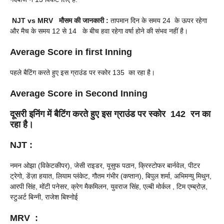
NJT vs MRV
मौसम की जानकारी :
तापमान दिन के समय 24 के ऊपर रहेगा
और मैच के समय 12 से 14 के बीच हवा रहेगा वर्षा होने की संभव नहीं है।
Average Score in first Inning
पहले बैटिंग करते हुए इस ग्राउंड पर स्कोर 135 का रहा है।
Average Score in Second Inning
दूसरी इनिंग में बैटिंग करते हुए इस ग्राउंड पर स्कोर 142 रन का
रहा है।
NJT
:
नमन ओझा (विकेटकीपर), जेसी राइडर, यूसुफ पठान, क्रिस्टोफर बार्नवेल, पीटर
ट्रेगो, डेंज़ा हयात, लियाम प्लंकेट, गौतम गंभीर (कप्तान), बिपुल शर्मा, अभिमन्यु मिथुन,
आरपी सिंह, मोंटी पनेसर, क्रेग मैकमिलन, युवराज सिंह, एल्बी मोर्कल , टिम एम्ब्रोज़,
स्टुअर्ट बिन्नी, राजेश बिश्नोई
MRV
: