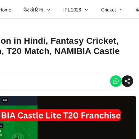
Home
फैंटसी टिप्स
IPL 2026
Cricket
व
n in Hindi, Fantasy Cricket,
, T20 Match, NAMIBIA Castle