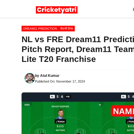
Skip
to
content
DREAM11 PREDICTION
फैंटसी टिप्स
NL vs FRE Dream11 Predictio
Pitch Report, Dream11 Team
Lite T20 Franchise
by
Atul Kumar
Published On:
November 17, 2024