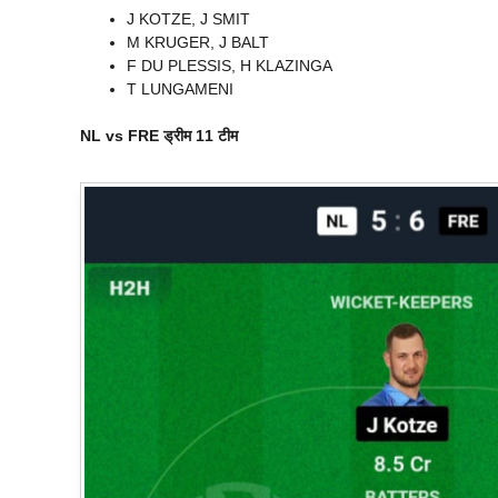
J KOTZE, J SMIT
M KRUGER, J BALT
F DU PLESSIS, H KLAZINGA
T LUNGAMENI
NL vs FRE
ड्रीम 11 टीम