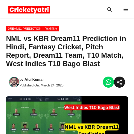
Skip
Me
to
content
DREAM11 PREDICTION
फैंटसी टिप्स
NML vs KBR Dream11 Prediction in
Hindi, Fantasy Cricket, Pitch
Report, Dream11 Team, T10 Match,
West Indies T10 Bago Blast
by
Atul Kumar
Published On:
March 24, 2025