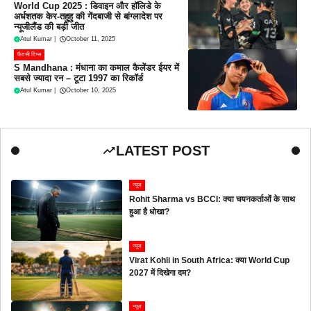
World Cup 2025 : डिवाइन और हॉलिडे के
अर्धशतक केर-तहुहु की गेंदबाजी से बांग्लादेश पर
न्यूजीलैंड की बड़ी जीत
Atul Kumar
|
October 11, 2025
फैंटसी टिप्स
S Mandhana : मंधाना का कमाल कैलेंडर ईयर में
सबसे ज्यादा रन – टूटा 1997 का रिकॉर्ड
Atul Kumar
|
October 10, 2025
LATEST POST
न्यूज
Rohit Sharma vs BCCI: क्या चयनकर्ताओं के साथ
हुआ है धोखा?
न्यूज
Virat Kohli in South Africa: क्या World Cup
2027 में दिखेगा दम?
न्यूज