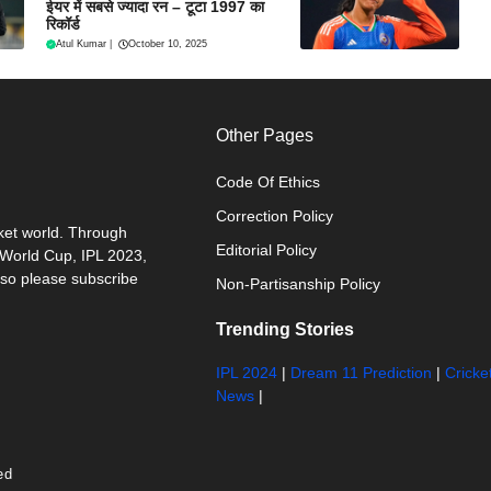
ईयर में सबसे ज्यादा रन – टूटा 1997 का
रिकॉर्ड
Atul Kumar
|
October 10, 2025
Other Pages
Code Of Ethics
Correction Policy
cket world. Through
Editorial Policy
0 World Cup, IPL 2023,
 so please subscribe
Non-Partisanship Policy
Trending Stories
IPL 2024
|
Dream 11 Prediction
|
Cricke
News
|
ed