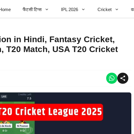
Home
फैंटसी टिप्स
IPL 2026
Cricket
व
n in Hindi, Fantasy Cricket,
, T20 Match, USA T20 Cricket