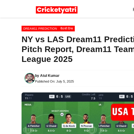
Skip
to
content
DREAM11 PREDICTION
फैंटसी टिप्स
NY vs LAS Dream11 Predictio
Pitch Report, Dream11 Team
League 2025
by
Atul Kumar
Published On:
July 5, 2025