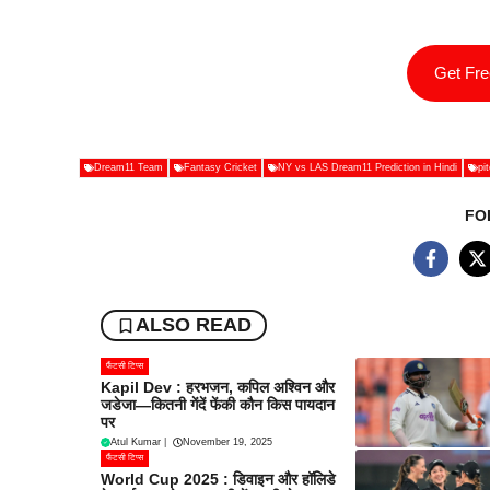
Get Fr
Dream11 Team
Fantasy Cricket
NY vs LAS Dream11 Prediction in Hindi
pi
FO
ALSO READ
फैंटसी टिप्स
Kapil Dev : हरभजन, कपिल अश्विन और
जडेजा—कितनी गेंदें फेंकी कौन किस पायदान
पर
Atul Kumar
|
November 19, 2025
फैंटसी टिप्स
World Cup 2025 : डिवाइन और हॉलिडे