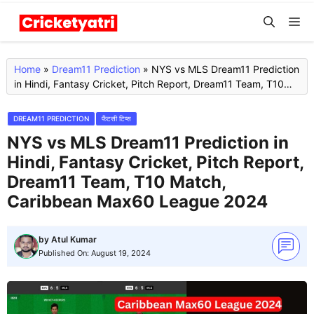
Skip
M
to
content
Home
»
Dream11 Prediction
»
NYS vs MLS Dream11 Prediction
in Hindi, Fantasy Cricket, Pitch Report, Dream11 Team, T10
Match, Caribbean Max60 League 2024
DREAM11 PREDICTION
फैंटसी टिप्स
NYS vs MLS Dream11 Prediction in
Hindi, Fantasy Cricket, Pitch Report,
Dream11 Team, T10 Match,
Caribbean Max60 League 2024
by
Atul Kumar
Published On:
August 19, 2024