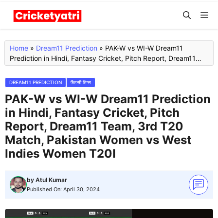
Skip
M
to
content
Home
»
Dream11 Prediction
»
PAK-W vs WI-W Dream11
Prediction in Hindi, Fantasy Cricket, Pitch Report, Dream11
Team, 3rd T20 Match, Pakistan Women vs West Indies Women
T20I
DREAM11 PREDICTION
फैंटसी टिप्स
PAK-W vs WI-W Dream11 Prediction
in Hindi, Fantasy Cricket, Pitch
Report, Dream11 Team, 3rd T20
Match, Pakistan Women vs West
Indies Women T20I
by
Atul Kumar
Published On:
April 30, 2024