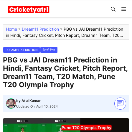
Skip
M
to
content
Home
»
Dream11 Prediction
»
PBG vs JAI Dream11 Prediction
in Hindi, Fantasy Cricket, Pitch Report, Dream11 Team, T20
Match, Pune T20 Olympia Trophy
DREAM11 PREDICTION
फैंटसी टिप्स
PBG vs JAI Dream11 Prediction in
Hindi, Fantasy Cricket, Pitch Report,
Dream11 Team, T20 Match, Pune
T20 Olympia Trophy
by
Atul Kumar
Updated On:
April 10, 2024