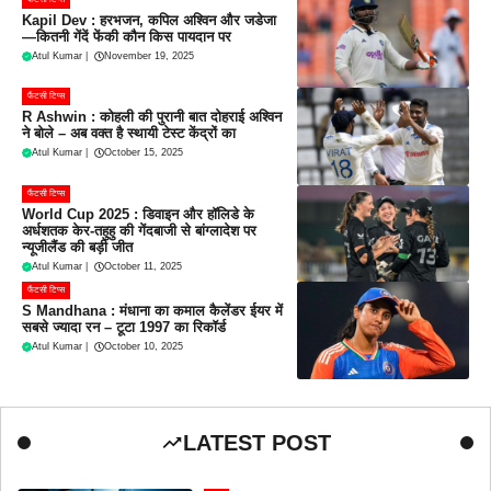
Kapil Dev : हरभजन, कपिल अश्विन और जडेजा
—कितनी गेंदें फेंकी कौन किस पायदान पर
Atul Kumar
|
November 19, 2025
फैंटसी टिप्स
R Ashwin : कोहली की पुरानी बात दोहराई अश्विन
ने बोले – अब वक्त है स्थायी टेस्ट केंद्रों का
Atul Kumar
|
October 15, 2025
फैंटसी टिप्स
World Cup 2025 : डिवाइन और हॉलिडे के
अर्धशतक केर-तहुहु की गेंदबाजी से बांग्लादेश पर
न्यूजीलैंड की बड़ी जीत
Atul Kumar
|
October 11, 2025
फैंटसी टिप्स
S Mandhana : मंधाना का कमाल कैलेंडर ईयर में
सबसे ज्यादा रन – टूटा 1997 का रिकॉर्ड
Atul Kumar
|
October 10, 2025
LATEST POST