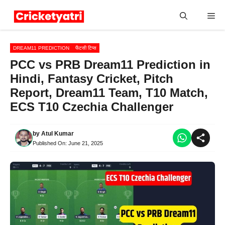
Skip
Me
to
content
DREAM11 PREDICTION
फैंटसी टिप्स
PCC vs PRB Dream11 Prediction in
Hindi, Fantasy Cricket, Pitch
Report, Dream11 Team, T10 Match,
ECS T10 Czechia Challenger
by
Atul Kumar
Published On:
June 21, 2025