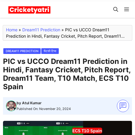
Skip
M
to
content
Home
»
Dream11 Prediction
»
PIC vs UCCO Dream11
Prediction in Hindi, Fantasy Cricket, Pitch Report, Dream11
Team, T10 Match, ECS T10 Spain
DREAM11 PREDICTION
फैंटसी टिप्स
PIC vs UCCO Dream11 Prediction in
Hindi, Fantasy Cricket, Pitch Report,
Dream11 Team, T10 Match, ECS T10
Spain
by
Atul Kumar
Published On:
November 20, 2024