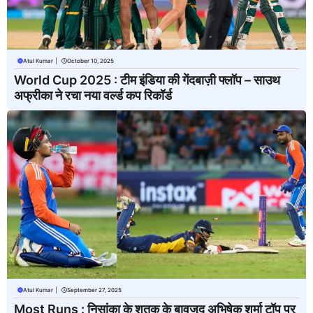
Atul Kumar
|
October 10, 2025
World Cup 2025 : टीम इंडिया की गेंदबाज़ी फ्लॉप – साउथ
अफ्रीका ने रचा नया वर्ल्ड कप रिकॉर्ड
Atul Kumar
|
September 27, 2025
Most Runs : निसांका के शतक के बावजूद अभिषेक शर्मा टॉप पर