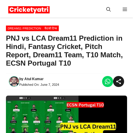
Skip
Me
to
content
DREAM11 PREDICTION
फैंटसी टिप्स
PNJ vs LCA Dream11 Prediction in
Hindi, Fantasy Cricket, Pitch
Report, Dream11 Team, T10 Match,
ECSN Portugal T10
by
Atul Kumar
Published On:
June 7, 2024