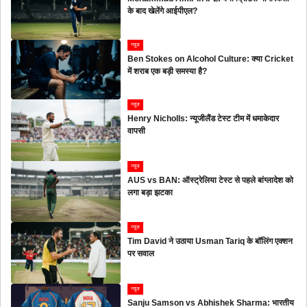
के बाद खेलेंगे आईपीएल?
न्यूज
Ben Stokes on Alcohol Culture: क्या Cricket
में शराब एक बड़ी समस्या है?
न्यूज
Henry Nicholls: न्यूजीलैंड टेस्ट टीम में धमाकेदार
वापसी
न्यूज
AUS vs BAN: ऑस्ट्रेलिया टेस्ट से पहले बांग्लादेश को
लगा बड़ा झटका
न्यूज
Tim David ने उठाया Usman Tariq के बॉलिंग एक्शन
पर सवाल
न्यूज
Sanju Samson vs Abhishek Sharma: भारतीय