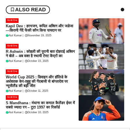
ALSO READ
फैंटसी टिप्स
Kapil Dev : हरभजन, कपिल अश्विन और जडेजा
—कितनी गेंदें फेंकी कौन किस पायदान पर
Atul Kumar
|
November 19, 2025
फैंटसी टिप्स
R Ashwin : कोहली की पुरानी बात दोहराई अश्विन
ने बोले – अब वक्त है स्थायी टेस्ट केंद्रों का
Atul Kumar
|
October 15, 2025
फैंटसी टिप्स
World Cup 2025 : डिवाइन और हॉलिडे के
अर्धशतक केर-तहुहु की गेंदबाजी से बांग्लादेश पर
न्यूजीलैंड की बड़ी जीत
Atul Kumar
|
October 11, 2025
फैंटसी टिप्स
S Mandhana : मंधाना का कमाल कैलेंडर ईयर में
सबसे ज्यादा रन – टूटा 1997 का रिकॉर्ड
Atul Kumar
|
October 10, 2025