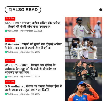
ALSO READ
फैंटसी टिप्स
Kapil Dev : हरभजन, कपिल अश्विन और जडेजा
—कितनी गेंदें फेंकी कौन किस पायदान पर
Atul Kumar
|
November 19, 2025
फैंटसी टिप्स
R Ashwin : कोहली की पुरानी बात दोहराई अश्विन
ने बोले – अब वक्त है स्थायी टेस्ट केंद्रों का
Atul Kumar
|
October 15, 2025
फैंटसी टिप्स
World Cup 2025 : डिवाइन और हॉलिडे के
अर्धशतक केर-तहुहु की गेंदबाजी से बांग्लादेश पर
न्यूजीलैंड की बड़ी जीत
Atul Kumar
|
October 11, 2025
फैंटसी टिप्स
S Mandhana : मंधाना का कमाल कैलेंडर ईयर में
सबसे ज्यादा रन – टूटा 1997 का रिकॉर्ड
Atul Kumar
|
October 10, 2025