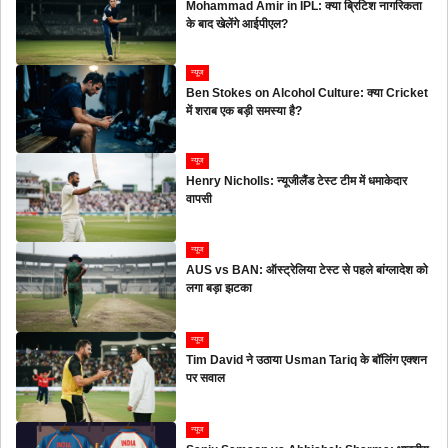
Mohammad Amir in IPL: क्या ब्रिटिश नागरिकता
के बाद खेलेंगे आईपीएल?
न्यूज
Ben Stokes on Alcohol Culture: क्या Cricket
में शराब एक बड़ी समस्या है?
न्यूज
Henry Nicholls: न्यूजीलैंड टेस्ट टीम में धमाकेदार
वापसी
न्यूज
AUS vs BAN: ऑस्ट्रेलिया टेस्ट से पहले बांग्लादेश को
लगा बड़ा झटका
न्यूज
Tim David ने उठाया Usman Tariq के बॉलिंग एक्शन
पर सवाल
न्यूज