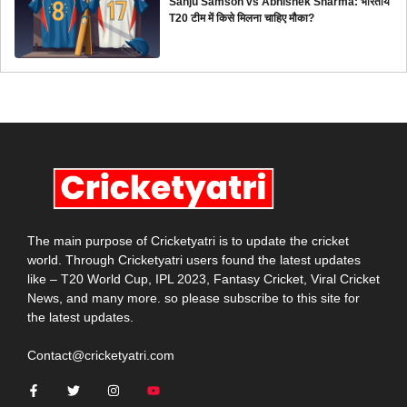
Sanju Samson vs Abhishek Sharma: भारतीय
T20 टीम में किसे मिलना चाहिए मौका?
The main purpose of Cricketyatri is to update the cricket
world. Through Cricketyatri users found the latest updates
like – T20 World Cup, IPL 2023, Fantasy Cricket, Viral Cricket
News, and many more. so please subscribe to this site for
the latest updates.
Contact@cricketyatri.com