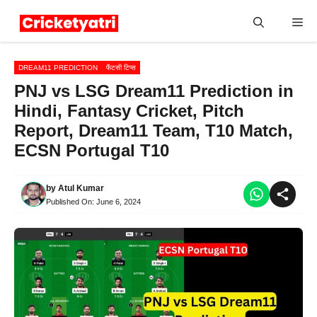
Skip
Me
to
content
DREAM11 PREDICTION
फैंटसी टिप्स
PNJ vs LSG Dream11 Prediction in
Hindi, Fantasy Cricket, Pitch
Report, Dream11 Team, T10 Match,
ECSN Portugal T10
by
Atul Kumar
Published On:
June 6, 2024