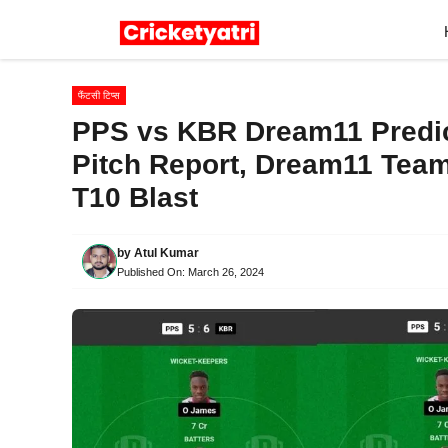
Skip
to
content
फैंटसी टिप्स
PPS vs KBR Dream11 Predict
Pitch Report, Dream11 Tea
T10 Blast
by
Atul Kumar
Published On:
March 26, 2024