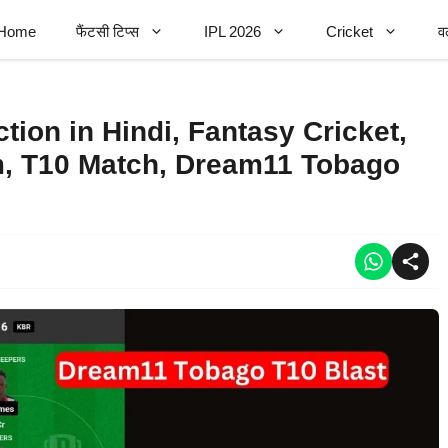
Home
फैंटसी टिप्स
IPL 2026
Cricket
व
ion in Hindi, Fantasy Cricket,
m, T10 Match, Dream11 Tobago