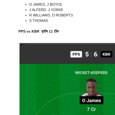
O JAMES, J BOYCE
J ALFERD, J YORKE
R WILLIAMS, D ROBERTS
S THOMAS
PPS vs KBR ड्रीम 11 टीम