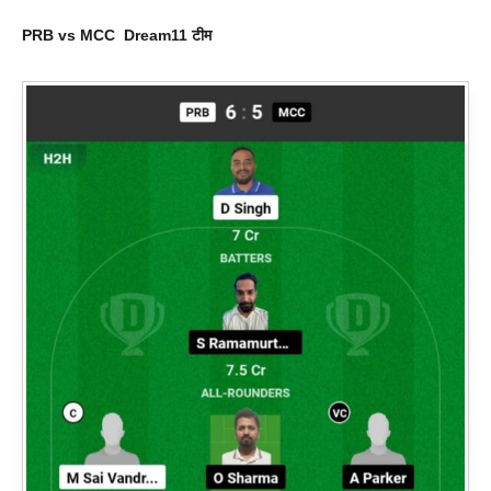
PRB vs MCC
Dream
11 टीम