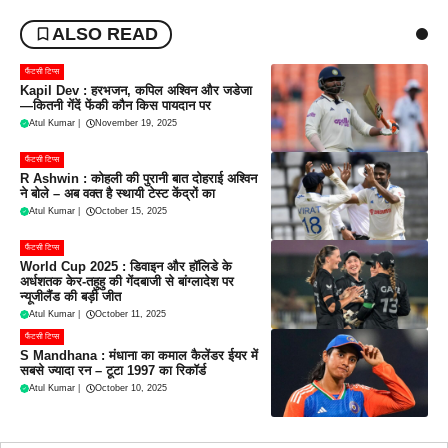
ALSO READ
फैंटसी टिप्स
Kapil Dev : हरभजन, कपिल अश्विन और जडेजा
—कितनी गेंदें फेंकी कौन किस पायदान पर
Atul Kumar
|
November 19, 2025
फैंटसी टिप्स
R Ashwin : कोहली की पुरानी बात दोहराई अश्विन
ने बोले – अब वक्त है स्थायी टेस्ट केंद्रों का
Atul Kumar
|
October 15, 2025
फैंटसी टिप्स
World Cup 2025 : डिवाइन और हॉलिडे के
अर्धशतक केर-तहुहु की गेंदबाजी से बांग्लादेश पर
न्यूजीलैंड की बड़ी जीत
Atul Kumar
|
October 11, 2025
फैंटसी टिप्स
S Mandhana : मंधाना का कमाल कैलेंडर ईयर में
सबसे ज्यादा रन – टूटा 1997 का रिकॉर्ड
Atul Kumar
|
October 10, 2025