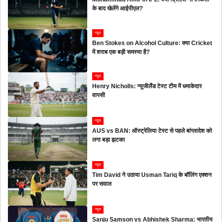
के बाद खेलेंगे आईपीएल?
न्यूज
Ben Stokes on Alcohol Culture: क्या Cricket
में शराब एक बड़ी समस्या है?
न्यूज
Henry Nicholls: न्यूजीलैंड टेस्ट टीम में धमाकेदार
वापसी
न्यूज
AUS vs BAN: ऑस्ट्रेलिया टेस्ट से पहले बांग्लादेश को
लगा बड़ा झटका
न्यूज
Tim David ने उठाया Usman Tariq के बॉलिंग एक्शन
पर सवाल
न्यूज
Sanju Samson vs Abhishek Sharma: भारतीय