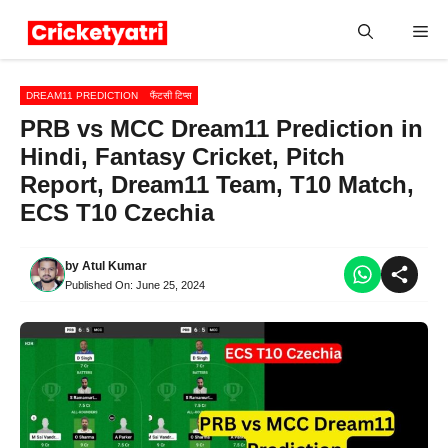
Skip
Me
to
content
DREAM11 PREDICTION
फैंटसी टिप्स
PRB vs MCC Dream11 Prediction in
Hindi, Fantasy Cricket, Pitch
Report, Dream11 Team, T10 Match,
ECS T10 Czechia
by
Atul Kumar
Published On:
June 25, 2024