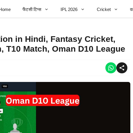
Home
फैंटसी टिप्स
IPL 2026
Cricket
व
n in Hindi, Fantasy Cricket,
m, T10 Match, Oman D10 League