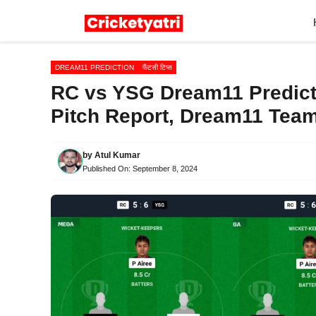
Skip
to
content
DREAM11 PREDICTION
फैंटसी टिप्स
RC vs YSG Dream11 Predictio
Pitch Report, Dream11 Tea
by
Atul Kumar
Published On:
September 8, 2024