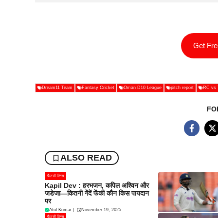
Get Fr
Dream11 Team
Fantasy Cricket
Oman D10 League
pitch report
RC vs 
FO
ALSO READ
फैंटसी टिप्स
Kapil Dev : हरभजन, कपिल अश्विन और
जडेजा—कितनी गेंदें फेंकी कौन किस पायदान
पर
Atul Kumar
|
November 19, 2025
फैंटसी टिप्स