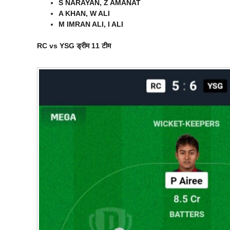
S NARAYAN, Z AMANAT
A KHAN, W ALI
M IMRAN ALI, I ALI
RC vs YSG ड्रीम 11 टीम