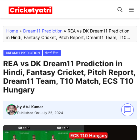
Skip
M
to
content
Home
»
Dream11 Prediction
»
REA vs DK Dream11 Prediction
in Hindi, Fantasy Cricket, Pitch Report, Dream11 Team, T10
Match, ECS T10 Hungary
DREAM11 PREDICTION
फैंटसी टिप्स
REA vs DK Dream11 Prediction in
Hindi, Fantasy Cricket, Pitch Report,
Dream11 Team, T10 Match, ECS T10
Hungary
by
Atul Kumar
Published On:
July 25, 2024