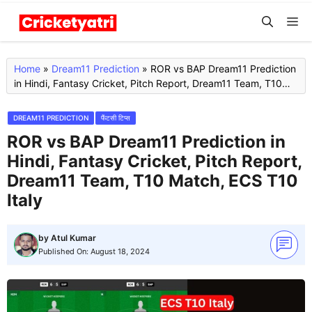
Skip
M
to
content
Home
»
Dream11 Prediction
»
ROR vs BAP Dream11 Prediction
in Hindi, Fantasy Cricket, Pitch Report, Dream11 Team, T10
Match, ECS T10 Italy
DREAM11 PREDICTION
फैंटसी टिप्स
ROR vs BAP Dream11 Prediction in
Hindi, Fantasy Cricket, Pitch Report,
Dream11 Team, T10 Match, ECS T10
Italy
by
Atul Kumar
Published On:
August 18, 2024