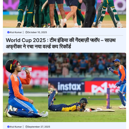
Atul Kumar
|
October 10, 2025
World Cup 2025 : टीम इंडिया की गेंदबाज़ी फ्लॉप – साउथ
अफ्रीका ने रचा नया वर्ल्ड कप रिकॉर्ड
Atul Kumar
|
September 27, 2025