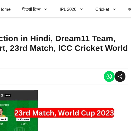
Home
फैंटसी टिप्स
IPL 2026
Cricket
व
tion in Hindi, Dream11 Team,
rt, 23rd Match, ICC Cricket World