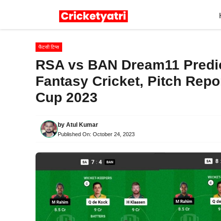
Skip
to
content
फैंटसी टिप्स
RSA vs BAN Dream11 Predic
Fantasy Cricket, Pitch Repo
Cup 2023
by
Atul Kumar
Published On:
October 24, 2023