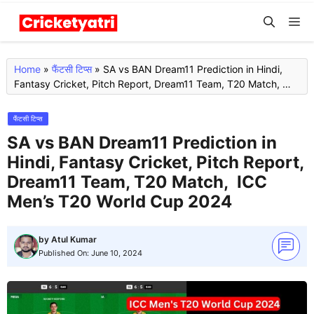
Skip
M
to
content
Home
»
फैंटसी टिप्स
»
SA vs BAN Dream11 Prediction in Hindi,
Fantasy Cricket, Pitch Report, Dream11 Team, T20 Match,
ICC Men’s T20 World Cup 2024
फैंटसी टिप्स
SA vs BAN Dream11 Prediction in
Hindi, Fantasy Cricket, Pitch Report,
Dream11 Team, T20 Match, ICC
Men’s T20 World Cup 2024
by
Atul Kumar
Published On:
June 10, 2024