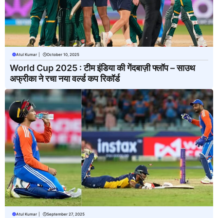
Atul Kumar
|
October 10, 2025
World Cup 2025 : टीम इंडिया की गेंदबाज़ी फ्लॉप – साउथ
अफ्रीका ने रचा नया वर्ल्ड कप रिकॉर्ड
Atul Kumar
|
September 27, 2025