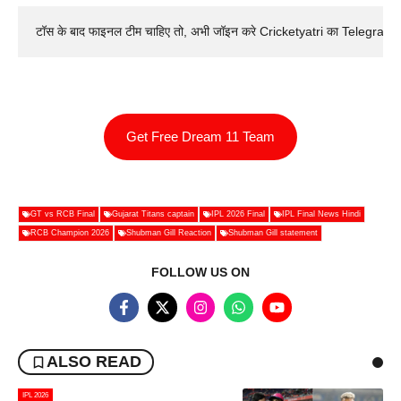
टॉस के बाद फाइनल टीम चाहिए तो, अभी जॉइन करे Cricketyatri का Telegram 
Get Free Dream 11 Team
GT vs RCB Final
Gujarat Titans captain
IPL 2026 Final
IPL Final News Hindi
RCB Champion 2026
Shubman Gill Reaction
Shubman Gill statement
FOLLOW US ON
ALSO READ
IPL 2026