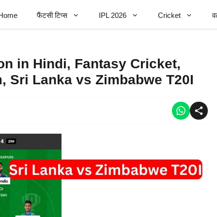
Home
फैंटसी टिप्स
IPL 2026
Cricket
व
n in Hindi, Fantasy Cricket,
, Sri Lanka vs Zimbabwe T20I