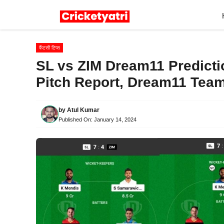
Skip
to
content
फैंटसी टिप्स
SL vs ZIM Dream11 Predictio
Pitch Report, Dream11 Team
by
Atul Kumar
Published On:
January 14, 2024