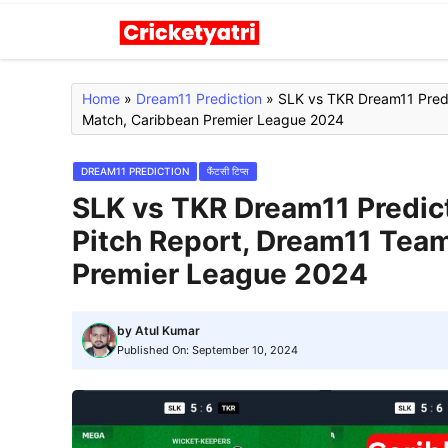
Skip
to
content
Home
»
Dream11 Prediction
»
SLK vs TKR Dream11 Predic
Match, Caribbean Premier League 2024
DREAM11 PREDICTION
फैंटसी टिप्स
SLK vs TKR Dream11 Predicti
Pitch Report, Dream11 Tea
Premier League 2024
by
Atul Kumar
Published On:
September 10, 2024