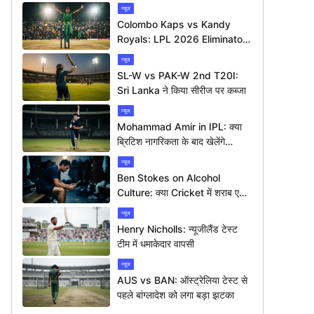
न्यूज
Colombo Kaps vs Kandy
Royals: LPL 2026 Eliminator
में कौन मारेगा बाज़ी?
न्यूज
SL-W vs PAK-W 2nd T20I:
Sri Lanka ने किया सीरीज पर कब्जा
न्यूज
Mohammad Amir in IPL: क्या
ब्रिटिश नागरिकता के बाद खेलेंगे
आईपीएल?
न्यूज
Ben Stokes on Alcohol
Culture: क्या Cricket में शराब एक
बड़ी समस्या है?
न्यूज
Henry Nicholls: न्यूजीलैंड टेस्ट
टीम में धमाकेदार वापसी
न्यूज
AUS vs BAN: ऑस्ट्रेलिया टेस्ट से
पहले बांग्लादेश को लगा बड़ा झटका