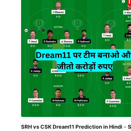
SRH vs CSK Dream11 Prediction in Hindi
–
S