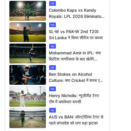
न्यूज
Colombo Kaps vs Kandy
Royals: LPL 2026 Eliminator
में कौन मारेगा बाज़ी?
न्यूज
SL-W vs PAK-W 2nd T20I:
Sri Lanka ने किया सीरीज पर कब्जा
न्यूज
Mohammad Amir in IPL: क्या
ब्रिटिश नागरिकता के बाद खेलेंगे
आईपीएल?
न्यूज
Ben Stokes on Alcohol
Culture: क्या Cricket में शराब एक
बड़ी समस्या है?
न्यूज
Henry Nicholls: न्यूजीलैंड टेस्ट
टीम में धमाकेदार वापसी
न्यूज
AUS vs BAN: ऑस्ट्रेलिया टेस्ट से
पहले बांग्लादेश को लगा बड़ा झटका