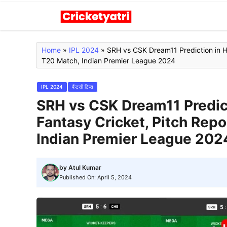
Skip
to
content
Home
»
IPL 2024
»
SRH vs CSK Dream11 Prediction in H
T20 Match, Indian Premier League 2024
IPL 2024
फैंटसी टिप्स
SRH vs CSK Dream11 Predict
Fantasy Cricket, Pitch Rep
Indian Premier League 202
by
Atul Kumar
Published On:
April 5, 2024