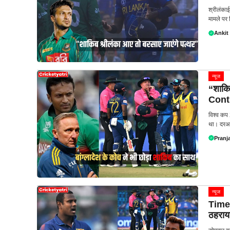
श्रीलंका
मामले पर 
Ankit
न्यूज
“शाकि
Contr
विश्व कप 
था। दरअस
Pranja
न्यूज
Time 
ठहराय