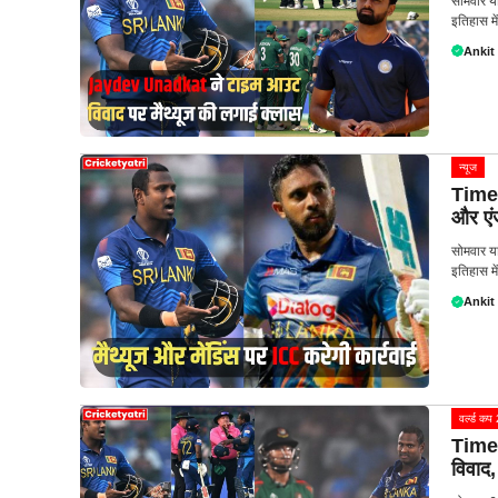
सोमवार या
इतिहास में
Ankit
न्यूज
Time 
और एंज
सोमवार या
इतिहास में
Ankit
वर्ल्ड क
Time 
विवाद,