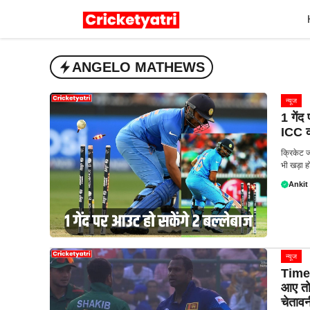
Skip
to
content
ANGELO MATHEWS
न्यूज
1 गेंद
ICC क
क्रिकेट 
भी खड़ा हो
Ankit
न्यूज
Timed
आए तो 
चेतावन