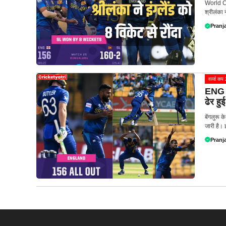
World Cu
श्रीलंका ने
Pranja
वर्ल्ड क
ENG v
ढेर हुई 
बेंगलुरू
जारी है। इस
Pranja