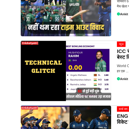
सोमवार 6 
मैच खेला ग
Ankit
न्यूज
ICC से
बेस्ट
World Cu
हर एक ...
Ankit
वर्ल्ड क
ENG vs
विकेट