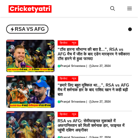
Skip
Me
to
content
RSA VS AFG
क्रिकेट
न्यूज
“टॉस हारना सौभाग्य की बात है…”, RSA vs
AFG मैच में जीत के बाद एडेन मारक्रम ने स्वीकारा
टॉस हारने से हुआ फायदा
Pranjal Srivastava
|
June 27, 2024
क्रिकेट
न्यूज
“हमारे लिए बहुत मुश्किल था…”, RSA vs AFG
मैच में शर्मनाक हार के बाद राशिद खान ने कही बड़ी
बात
Pranjal Srivastava
|
June 27, 2024
क्रिकेट
न्यूज
RSA vs AFG: सेमीफाइनल मुकाबले में
अफगानिस्तान को मिली शर्मनाक हार, फाइनल में
पहुंची दक्षिण अफ्रीका
Pranjal Srivastava
|
June 27, 2024