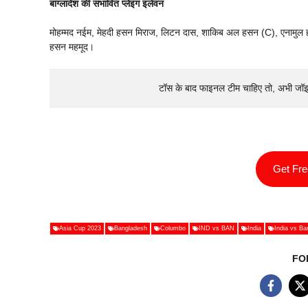
बांग्लादेश की संभावित प्लेइंग इलेवन
मोहम्मद नईम, मेहदी हसन मिराज, लिटन दास, शाकिब अल हसन (C), एनामुल 
हसन महमूद।
टॉस के बाद फाइनल टीम चाहिए तो, अभी जॉ
Get Fr
Asia Cup 2023
Bangladesh
Columbo
IND vs BAN
India
India vs Ba
FO