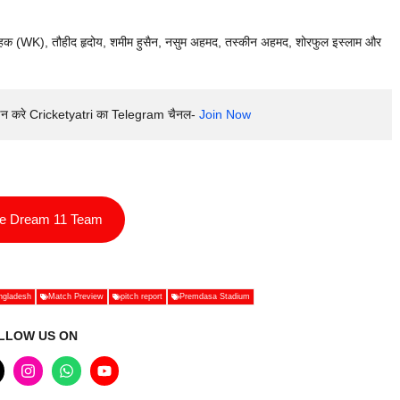
हक (WK), तौहीद हृदोय, शमीम हुसैन, नसुम अहमद, तस्कीन अहमद, शोरफुल इस्लाम और
इन करे Cricketyatri का Telegram चैनल- 
Join Now
ee Dream 11 Team
ngladesh
Match Preview
pitch report
Premdasa Stadium
LLOW US ON