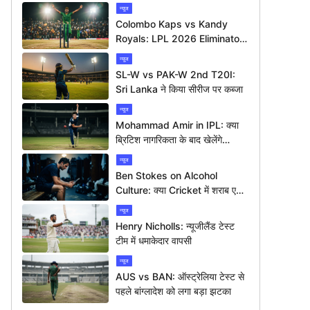
न्यूज
Colombo Kaps vs Kandy
Royals: LPL 2026 Eliminator
में कौन मारेगा बाज़ी?
न्यूज
SL-W vs PAK-W 2nd T20I:
Sri Lanka ने किया सीरीज पर कब्जा
न्यूज
Mohammad Amir in IPL: क्या
ब्रिटिश नागरिकता के बाद खेलेंगे
आईपीएल?
न्यूज
Ben Stokes on Alcohol
Culture: क्या Cricket में शराब एक
बड़ी समस्या है?
न्यूज
Henry Nicholls: न्यूजीलैंड टेस्ट
टीम में धमाकेदार वापसी
न्यूज
AUS vs BAN: ऑस्ट्रेलिया टेस्ट से
पहले बांग्लादेश को लगा बड़ा झटका