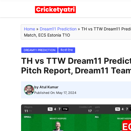
Skip
to
content
Home
»
Dream11 Prediction
»
TH vs TTW Dream11 Predic
Match, ECS Estonia T1O
DREAM11 PREDICTION
फैंटसी टिप्स
TH vs TTW Dream11 Predicti
Pitch Report, Dream11 Tea
by
Atul Kumar
Published On:
May 17, 2024