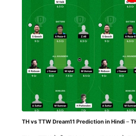
TH vs TTW Dream11 Prediction in Hindi
–
TH