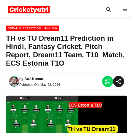
Skip
Me
to
content
DREAM11 PREDICTION
फैंटसी टिप्स
TH vs TU Dream11 Prediction in
Hindi, Fantasy Cricket, Pitch
Report, Dream11 Team, T10 Match,
ECS Estonia T1O
by
Atul Kumar
Published On:
May 22, 2024