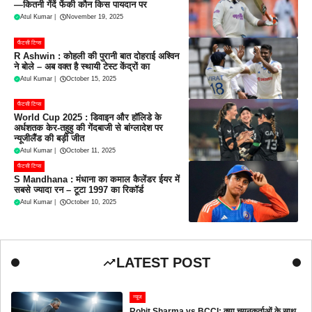
—कितनी गेंदें फेंकी कौन किस पायदान पर
Atul Kumar
|
November 19, 2025
फैंटसी टिप्स
R Ashwin : कोहली की पुरानी बात दोहराई अश्विन
ने बोले – अब वक्त है स्थायी टेस्ट केंद्रों का
Atul Kumar
|
October 15, 2025
फैंटसी टिप्स
World Cup 2025 : डिवाइन और हॉलिडे के
अर्धशतक केर-तहुहु की गेंदबाजी से बांग्लादेश पर
न्यूजीलैंड की बड़ी जीत
Atul Kumar
|
October 11, 2025
फैंटसी टिप्स
S Mandhana : मंधाना का कमाल कैलेंडर ईयर में
सबसे ज्यादा रन – टूटा 1997 का रिकॉर्ड
Atul Kumar
|
October 10, 2025
LATEST POST
न्यूज
Rohit Sharma vs BCCI: क्या चयनकर्ताओं के साथ