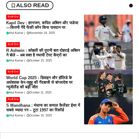
ALSO READ
फैंटसी टिप्स
Kapil Dev : हरभजन, कपिल अश्विन और जडेजा
—कितनी गेंदें फेंकी कौन किस पायदान पर
Atul Kumar
|
November 19, 2025
फैंटसी टिप्स
R Ashwin : कोहली की पुरानी बात दोहराई अश्विन
ने बोले – अब वक्त है स्थायी टेस्ट केंद्रों का
Atul Kumar
|
October 15, 2025
फैंटसी टिप्स
World Cup 2025 : डिवाइन और हॉलिडे के
अर्धशतक केर-तहुहु की गेंदबाजी से बांग्लादेश पर
न्यूजीलैंड की बड़ी जीत
Atul Kumar
|
October 11, 2025
फैंटसी टिप्स
S Mandhana : मंधाना का कमाल कैलेंडर ईयर में
सबसे ज्यादा रन – टूटा 1997 का रिकॉर्ड
Atul Kumar
|
October 10, 2025