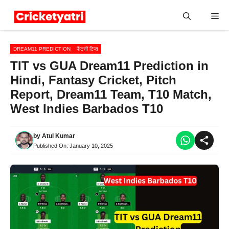
Skip
Me
to
content
DREAM11 PREDICTION
फैंटसी टिप्स
TIT vs GUA Dream11 Prediction in
Hindi, Fantasy Cricket, Pitch
Report, Dream11 Team, T10 Match,
West Indies Barbados T10
by
Atul Kumar
Published On:
January 10, 2025