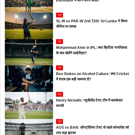
Eliminator में कौन मारेगा बाज़ी?
न्यूज
SL-W vs PAK-W 2nd T20I: Sri Lanka ने किया
सीरीज पर कब्जा
न्यूज
Mohammad Amir in IPL: क्या ब्रिटिश नागरिकता
के बाद खेलेंगे आईपीएल?
न्यूज
Ben Stokes on Alcohol Culture: क्या Cricket
में शराब एक बड़ी समस्या है?
न्यूज
Henry Nicholls: न्यूजीलैंड टेस्ट टीम में धमाकेदार
वापसी
न्यूज
AUS vs BAN: ऑस्ट्रेलिया टेस्ट से पहले बांग्लादेश को
लगा बड़ा झटका