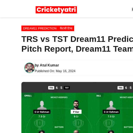
Skip
to
content
DREAM11 PREDICTION
फैंटसी टिप्स
TRS vs TST Dream11 Predicti
Pitch Report, Dream11 Tea
by
Atul Kumar
Published On:
May 16, 2024