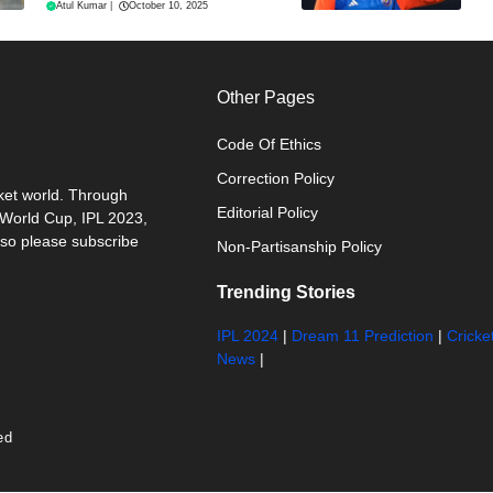
Atul Kumar
|
October 10, 2025
Other Pages
Code Of Ethics
Correction Policy
cket world. Through
Editorial Policy
0 World Cup, IPL 2023,
 so please subscribe
Non-Partisanship Policy
Trending Stories
IPL 2024
|
Dream 11 Prediction
|
Cricke
News
|
ed