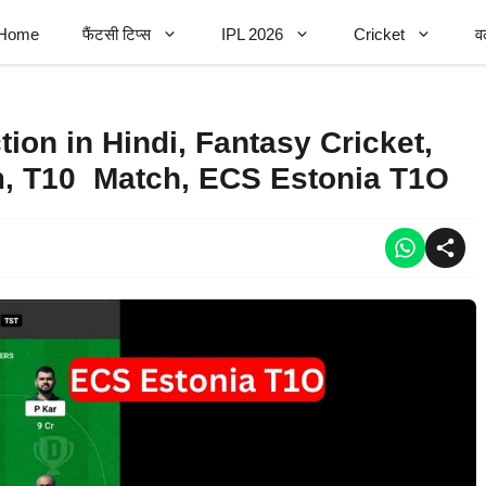
Home
फैंटसी टिप्स
IPL 2026
Cricket
व
on in Hindi, Fantasy Cricket,
m, T10 Match, ECS Estonia T1O