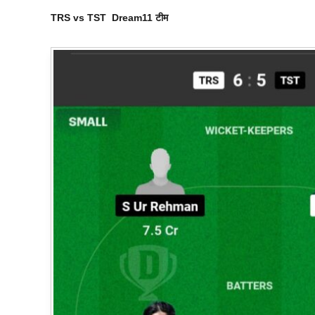
TRS vs TST
Dream11
टीम