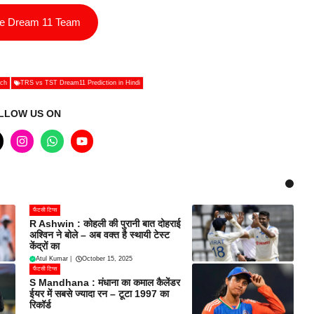
ee Dream 11 Team
ch
TRS vs TST Dream11 Prediction in Hindi
LLOW US ON
फैंटसी टिप्स
R Ashwin : कोहली की पुरानी बात दोहराई
अश्विन ने बोले – अब वक्त है स्थायी टेस्ट
केंद्रों का
Atul Kumar
|
October 15, 2025
फैंटसी टिप्स
S Mandhana : मंधाना का कमाल कैलेंडर
ईयर में सबसे ज्यादा रन – टूटा 1997 का
रिकॉर्ड