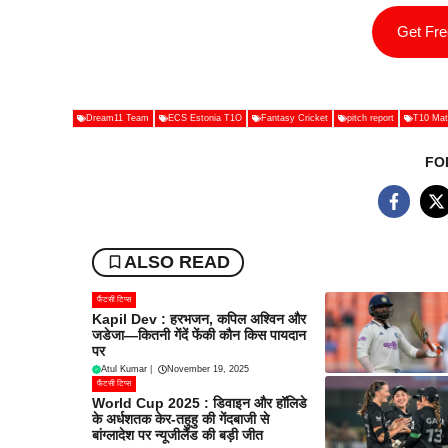
Get Fr
Dream11 Team
ECS Estonia T1O
Fantasy Cricket
pitch report
T10 Mat
FO
ALSO READ
फैंटसी टिप्स
Kapil Dev : हरभजन, कपिल अश्विन और
जडेजा—कितनी गेंदें फेंकी कौन किस पायदान
पर
Atul Kumar
|
November 19, 2025
फैंटसी टिप्स
World Cup 2025 : डिवाइन और हॉलिडे
के अर्धशतक केर-तहुहु की गेंदबाजी से
बांग्लादेश पर न्यूजीलैंड की बड़ी जीत