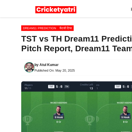
Skip
to
content
DREAM11 PREDICTION
फैंटसी टिप्स
TST vs TH Dream11 Predictio
Pitch Report, Dream11 Team
by
Atul Kumar
Published On:
May 20, 2025