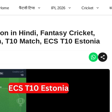
Home
फैंटसी टिप्स
IPL 2026
Cricket
व
n in Hindi, Fantasy Cricket,
, T10 Match, ECS T10 Estonia