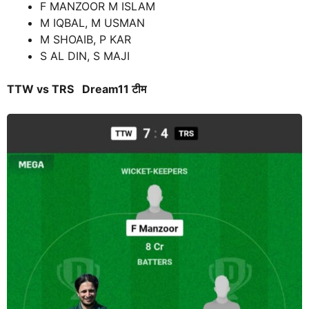
F MANZOOR M ISLAM
M IQBAL, M USMAN
M SHOAIB, P KAR
S AL DIN, S MAJI
TTW vs TRS
Dream11
टीम