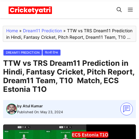
Skip
M
to
content
Home
»
Dream11 Prediction
»
TTW vs TRS Dream11 Prediction
in Hindi, Fantasy Cricket, Pitch Report, Dream11 Team, T10
Match, ECS Estonia T1O
DREAM11 PREDICTION
फैंटसी टिप्स
TTW vs TRS Dream11 Prediction in
Hindi, Fantasy Cricket, Pitch Report,
Dream11 Team, T10 Match, ECS
Estonia T1O
by
Atul Kumar
Published On:
May 23, 2024