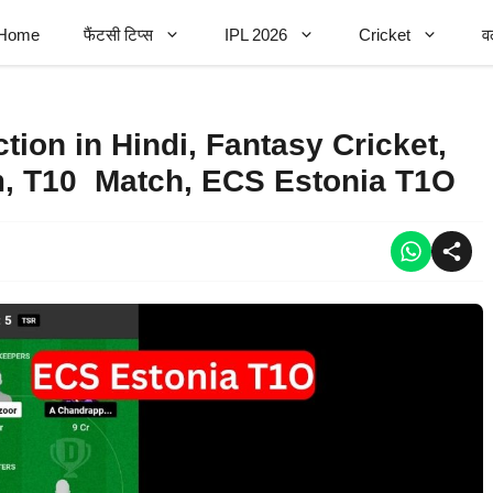
Home
फैंटसी टिप्स
IPL 2026
Cricket
व
ion in Hindi, Fantasy Cricket,
m, T10 Match, ECS Estonia T1O