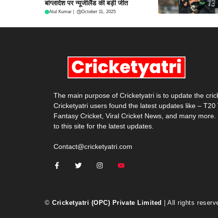
बांग्लादेश पर न्यूजीलैंड की बड़ी जीत
Atul Kumar
|
October 11, 2025
The main purpose of Cricketyatri is to update the cri
Cricketyatri users found the latest updates like – T2
Fantasy Cricket, Viral Cricket News, and many more.
to this site for the latest updates.
Contact@cricketyatri.com
©
Cricketyatri (OPC) Private Limited
| All rights reserv