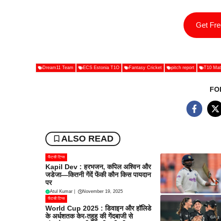
Get Fr
Dream11 Team
ECS Estonia T1O
Fantasy Cricket
pitch report
T10 Mat
FO
ALSO READ
फैंटसी टिप्स
Kapil Dev : हरभजन, कपिल अश्विन और
जडेजा—कितनी गेंदें फेंकी कौन किस पायदान
पर
Atul Kumar
|
November 19, 2025
फैंटसी टिप्स
World Cup 2025 : डिवाइन और हॉलिडे
के अर्धशतक केर-तहुहु की गेंदबाजी से