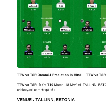
TTW vs TSR Dream11 Prediction in Hindi
–
TTW vs TSR T
TTW vs TSR
के बीच
T10
Match, 18 MAY को TALLINN, ESTONIA म
cricketyatri.com से जुड़े रहे।
VENUE
:
TALLINN, ESTONIA