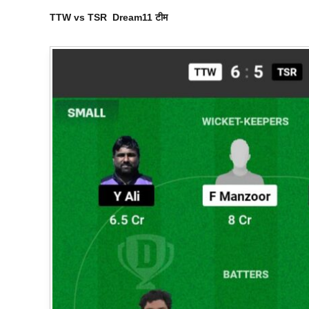
TTW vs TSR
Dream11
टीम