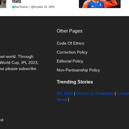
रिकॉर्ड
Atul Kumar
|
October 10, 2025
Other Pages
Code Of Ethics
Correction Policy
cket world. Through
Editorial Policy
0 World Cup, IPL 2023,
 so please subscribe
Non-Partisanship Policy
Trending Stories
IPL 2024
|
Dream 11 Prediction
|
Cricke
News
|
ed