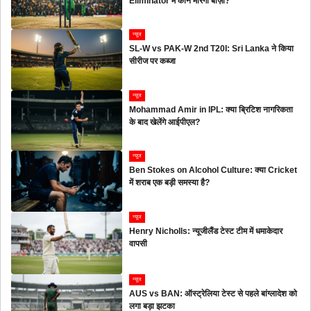
Eliminator में कौन मारेगा बाज़ी?
न्यूज
SL-W vs PAK-W 2nd T20I: Sri Lanka ने किया
सीरीज पर कब्जा
न्यूज
Mohammad Amir in IPL: क्या ब्रिटिश नागरिकता
के बाद खेलेंगे आईपीएल?
न्यूज
Ben Stokes on Alcohol Culture: क्या Cricket
में शराब एक बड़ी समस्या है?
न्यूज
Henry Nicholls: न्यूजीलैंड टेस्ट टीम में धमाकेदार
वापसी
न्यूज
AUS vs BAN: ऑस्ट्रेलिया टेस्ट से पहले बांग्लादेश को
लगा बड़ा झटका