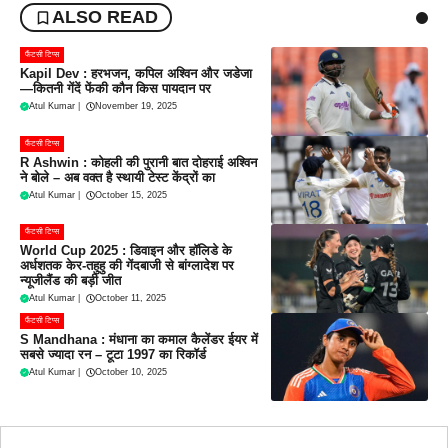
ALSO READ
फैंटसी टिप्स
Kapil Dev : हरभजन, कपिल अश्विन और जडेजा
—कितनी गेंदें फेंकी कौन किस पायदान पर
Atul Kumar
|
November 19, 2025
फैंटसी टिप्स
R Ashwin : कोहली की पुरानी बात दोहराई अश्विन
ने बोले – अब वक्त है स्थायी टेस्ट केंद्रों का
Atul Kumar
|
October 15, 2025
फैंटसी टिप्स
World Cup 2025 : डिवाइन और हॉलिडे के
अर्धशतक केर-तहुहु की गेंदबाजी से बांग्लादेश पर
न्यूजीलैंड की बड़ी जीत
Atul Kumar
|
October 11, 2025
फैंटसी टिप्स
S Mandhana : मंधाना का कमाल कैलेंडर ईयर में
सबसे ज्यादा रन – टूटा 1997 का रिकॉर्ड
Atul Kumar
|
October 10, 2025