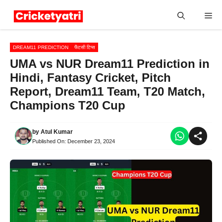
Skip
Me
to
content
DREAM11 PREDICTION
फैंटसी टिप्स
UMA vs NUR Dream11 Prediction in
Hindi, Fantasy Cricket, Pitch
Report, Dream11 Team, T20 Match,
Champions T20 Cup
by
Atul Kumar
Published On:
December 23, 2024