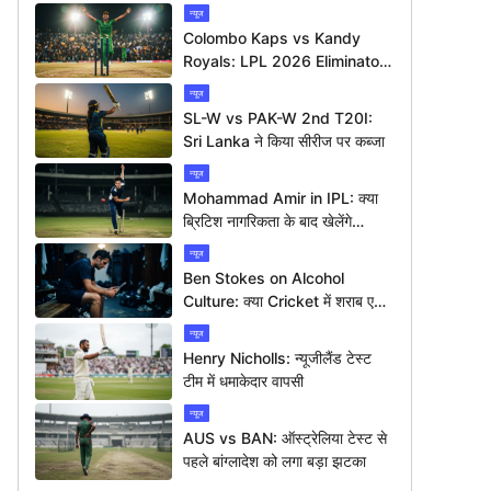
न्यूज
Colombo Kaps vs Kandy
Royals: LPL 2026 Eliminator
में कौन मारेगा बाज़ी?
न्यूज
SL-W vs PAK-W 2nd T20I:
Sri Lanka ने किया सीरीज पर कब्जा
न्यूज
Mohammad Amir in IPL: क्या
ब्रिटिश नागरिकता के बाद खेलेंगे
आईपीएल?
न्यूज
Ben Stokes on Alcohol
Culture: क्या Cricket में शराब एक
बड़ी समस्या है?
न्यूज
Henry Nicholls: न्यूजीलैंड टेस्ट
टीम में धमाकेदार वापसी
न्यूज
AUS vs BAN: ऑस्ट्रेलिया टेस्ट से
पहले बांग्लादेश को लगा बड़ा झटका