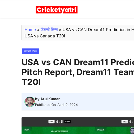
Skip
to
content
Home
»
फैंटसी टिप्स
»
USA vs CAN Dream11 Prediction in H
USA vs Canada T20I
फैंटसी टिप्स
USA vs CAN Dream11 Predict
Pitch Report, Dream11 Tea
T20I
by
Atul Kumar
Published On:
April 9, 2024