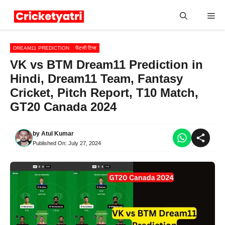
Skip
Me
to
content
DREAM11 PREDICTION
फैंटसी टिप्स
VK vs BTM Dream11 Prediction in
Hindi, Dream11 Team, Fantasy
Cricket, Pitch Report, T10 Match,
GT20 Canada 2024
by
Atul Kumar
Published On:
July 27, 2024