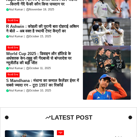
—कितनी गेंदें फेंकी कौन किस पायदान पर
Atul Kumar
|
November 19, 2025
फैंटसी टिप्स
R Ashwin : कोहली की पुरानी बात दोहराई अश्विन
ने बोले – अब वक्त है स्थायी टेस्ट केंद्रों का
Atul Kumar
|
October 15, 2025
फैंटसी टिप्स
World Cup 2025 : डिवाइन और हॉलिडे के
अर्धशतक केर-तहुहु की गेंदबाजी से बांग्लादेश पर
न्यूजीलैंड की बड़ी जीत
Atul Kumar
|
October 11, 2025
फैंटसी टिप्स
S Mandhana : मंधाना का कमाल कैलेंडर ईयर में
सबसे ज्यादा रन – टूटा 1997 का रिकॉर्ड
Atul Kumar
|
October 10, 2025
LATEST POST
न्यूज