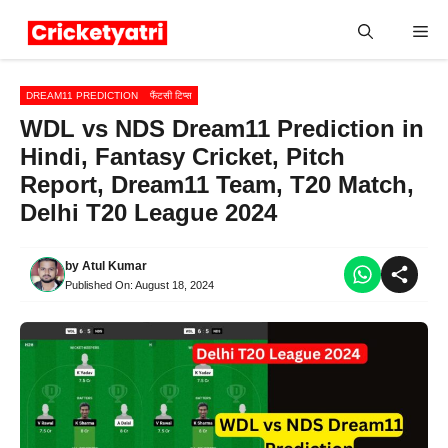
Skip
Me
to
content
DREAM11 PREDICTION
फैंटसी टिप्स
WDL vs NDS Dream11 Prediction in
Hindi, Fantasy Cricket, Pitch
Report, Dream11 Team, T20 Match,
Delhi T20 League 2024
by
Atul Kumar
Published On:
August 18, 2024