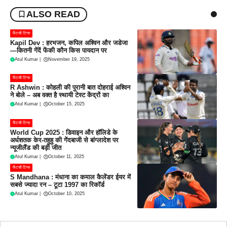
ALSO READ
फैंटसी टिप्स
Kapil Dev : हरभजन, कपिल अश्विन और जडेजा
—कितनी गेंदें फेंकी कौन किस पायदान पर
Atul Kumar
|
November 19, 2025
फैंटसी टिप्स
R Ashwin : कोहली की पुरानी बात दोहराई अश्विन
ने बोले – अब वक्त है स्थायी टेस्ट केंद्रों का
Atul Kumar
|
October 15, 2025
फैंटसी टिप्स
World Cup 2025 : डिवाइन और हॉलिडे के
अर्धशतक केर-तहुहु की गेंदबाजी से बांग्लादेश पर
न्यूजीलैंड की बड़ी जीत
Atul Kumar
|
October 11, 2025
फैंटसी टिप्स
S Mandhana : मंधाना का कमाल कैलेंडर ईयर में
सबसे ज्यादा रन – टूटा 1997 का रिकॉर्ड
Atul Kumar
|
October 10, 2025