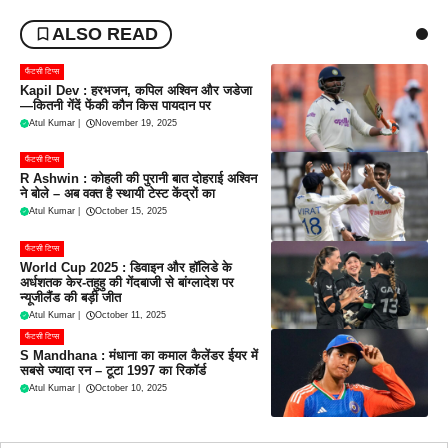
ALSO READ
फैंटसी टिप्स
Kapil Dev : हरभजन, कपिल अश्विन और जडेजा
—कितनी गेंदें फेंकी कौन किस पायदान पर
Atul Kumar
|
November 19, 2025
फैंटसी टिप्स
R Ashwin : कोहली की पुरानी बात दोहराई अश्विन
ने बोले – अब वक्त है स्थायी टेस्ट केंद्रों का
Atul Kumar
|
October 15, 2025
फैंटसी टिप्स
World Cup 2025 : डिवाइन और हॉलिडे के
अर्धशतक केर-तहुहु की गेंदबाजी से बांग्लादेश पर
न्यूजीलैंड की बड़ी जीत
Atul Kumar
|
October 11, 2025
फैंटसी टिप्स
S Mandhana : मंधाना का कमाल कैलेंडर ईयर में
सबसे ज्यादा रन – टूटा 1997 का रिकॉर्ड
Atul Kumar
|
October 10, 2025