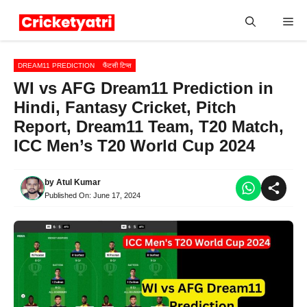
Skip
Me
to
content
DREAM11 PREDICTION
फैंटसी टिप्स
WI vs AFG Dream11 Prediction in
Hindi, Fantasy Cricket, Pitch
Report, Dream11 Team, T20 Match,
ICC Men’s T20 World Cup 2024
by
Atul Kumar
Published On:
June 17, 2024