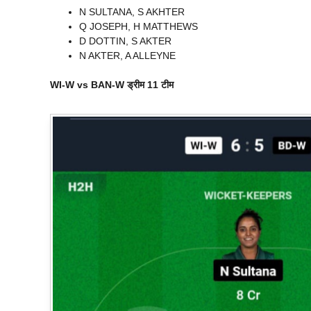
N SULTANA, S AKHTER
Q JOSEPH, H MATTHEWS
D DOTTIN, S AKTER
N AKTER, A ALLEYNE
WI-W vs BAN-W ड्रीम 11 टीम