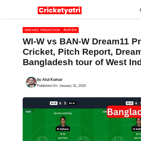
Skip
to
content
DREAM11 PREDICTION
फैंटसी टिप्स
WI-W vs BAN-W Dream11 Pred
Cricket, Pitch Report, Drea
Bangladesh tour of West In
by
Atul Kumar
Published On:
January 31, 2025