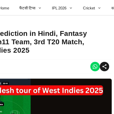
Home
फैंटसी टिप्स
IPL 2026
Cricket
व
iction in Hindi, Fantasy
m11 Team, 3rd T20 Match,
dies 2025