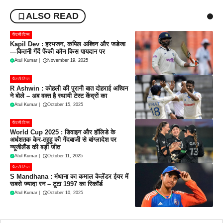
ALSO READ
फैंटसी टिप्स
Kapil Dev : हरभजन, कपिल अश्विन और जडेजा
—कितनी गेंदें फेंकी कौन किस पायदान पर
Atul Kumar
|
November 19, 2025
फैंटसी टिप्स
R Ashwin : कोहली की पुरानी बात दोहराई अश्विन
ने बोले – अब वक्त है स्थायी टेस्ट केंद्रों का
Atul Kumar
|
October 15, 2025
फैंटसी टिप्स
World Cup 2025 : डिवाइन और हॉलिडे के
अर्धशतक केर-तहुहु की गेंदबाजी से बांग्लादेश पर
न्यूजीलैंड की बड़ी जीत
Atul Kumar
|
October 11, 2025
फैंटसी टिप्स
S Mandhana : मंधाना का कमाल कैलेंडर ईयर में
सबसे ज्यादा रन – टूटा 1997 का रिकॉर्ड
Atul Kumar
|
October 10, 2025