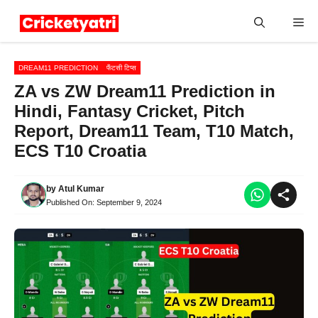
Skip
Me
to
content
DREAM11 PREDICTION
फैंटसी टिप्स
ZA vs ZW Dream11 Prediction in
Hindi, Fantasy Cricket, Pitch
Report, Dream11 Team, T10 Match,
ECS T10 Croatia
by
Atul Kumar
Published On:
September 9, 2024