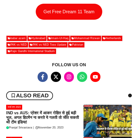
Get Free Dream 11 Team
babar azam
Hyderabad
Imam-Ul-Haq
Mohammad Rizwan
Netherlands
PAK vs NED
PAK vs NED Toss Update
Pakistan
Rajiv Gandhi International Stadium
FOLLOW US ON
ALSO READ
वर्ल्ड कप 2023
IND vs AUS: प्रेशर में आकर रोहित से हुई बड़ी
भूल, अगल हिटमैन ना करते ये गलती तो जीत सकती
थी टीम इंडिया!
Pranjal Srivastava
|
November 20, 2023