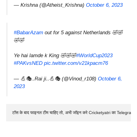
— Krishna (@Atheist_Krishna)
October 6, 2023
#BabarAzam
out for 5 against Netherlands 🤣🤣
🤣🤣
Ye hai lamde k King 🤣🤣🤣
#WorldCup2023
#PAKvsNED
pic.twitter.com/v21kpacm76
— 💪🎭..Rai ji..💪🎭 (@Vinod_r108)
October 6,
2023
टॉस के बाद फाइनल टीम चाहिए तो, अभी जॉइन करे Cricketyatri का Telegram 